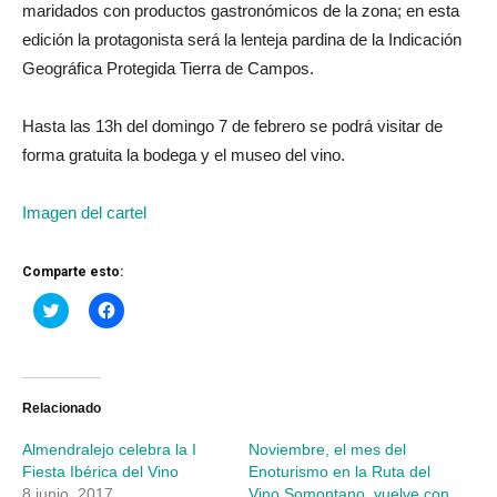
maridados con productos gastronómicos de la zona; en esta
edición la protagonista será la lenteja pardina de la Indicación
Geográfica Protegida Tierra de Campos.
Hasta las 13h del domingo 7 de febrero se podrá visitar de
forma gratuita la bodega y el museo del vino.
Imagen del cartel
Comparte esto:
Haz
Haz
clic
clic
para
para
compartir
compartir
en
en
Twitter
Facebook
(Se
(Se
abre
abre
Relacionado
en
en
una
una
Almendralejo celebra la I
Noviembre, el mes del
ventana
ventana
nueva)
nueva)
Fiesta Ibérica del Vino
Enoturismo en la Ruta del
8 junio, 2017
Vino Somontano, vuelve con