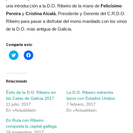
una introducción a la D.O. Ribeiro de la mano de
Felicísimo
Pereira
y
Cristina Alcalá
, Presidente y Gerente del C.R.D.O.
Ribeiro para pasar a disfrutar del menú maridado con los vinos
de la D.O. más antigua de Galicia.
Comparte esto:
Haz
Haz
clic
clic
para
para
compartir
compartir
en
en
Twitter
Facebook
(Se
(Se
abre
abre
Relacionado
en
en
una
una
Éxito de la D.O. Ribeiro en
La D.O. Ribeiro estrecha
ventana
ventana
nueva)
nueva)
las Catas de Galicia 2017
lazos con Estados Unidos
11 julio, 2017
7 febrero, 2017
En «Actualidad»
En «Actualidad»
En Ruta con Ribeiro
conquista la capital gallega
16 noviembre, 2017