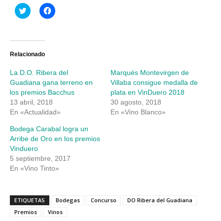
Haz
Haz
clic
clic
para
para
compartir
compartir
en
en
Twitter
Facebook
(Se
(Se
abre
abre
Relacionado
en
en
una
una
La D.O. Ribera del
Marqués Montevirgen de
ventana
ventana
nueva)
nueva)
Guadiana gana terreno en
Villaba consigue medalla de
los premios Bacchus
plata en VinDuero 2018
13 abril, 2018
30 agosto, 2018
En «Actualidad»
En «Vino Blanco»
Bodega Carabal logra un
Arribe de Oro en los premios
Vinduero
5 septiembre, 2017
En «Vino Tinto»
ETIQUETAS
Bodegas
Concurso
DO Ribera del Guadiana
Premios
Vinos