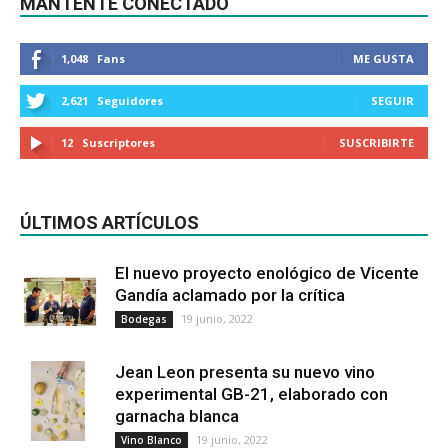
MANTENTE CONECTADO
1,048
Fans
ME GUSTA
2,621
Seguidores
SEGUIR
12
Suscriptores
SUSCRIBIRTE
ÚLTIMOS ARTÍCULOS
El nuevo proyecto enológico de Vicente
Gandía aclamado por la crítica
19 junio, 2022
Bodegas
Jean Leon presenta su nuevo vino
experimental GB-21, elaborado con
garnacha blanca
19 junio, 2022
Vino Blanco