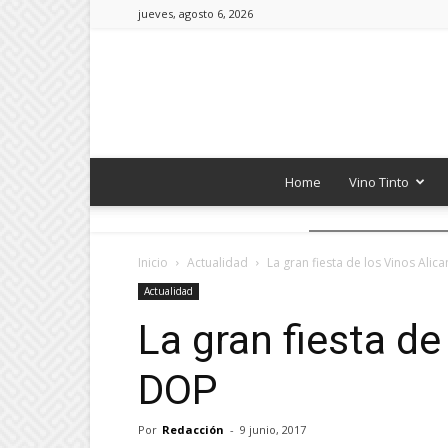
jueves, agosto 6, 2026
Home
Vino Tinto
Inicio
Actualidad
La gran fiesta de los Vinos Alic
Actualidad
La gran fiesta de
DOP
Por
Redacción
-
9 junio, 2017