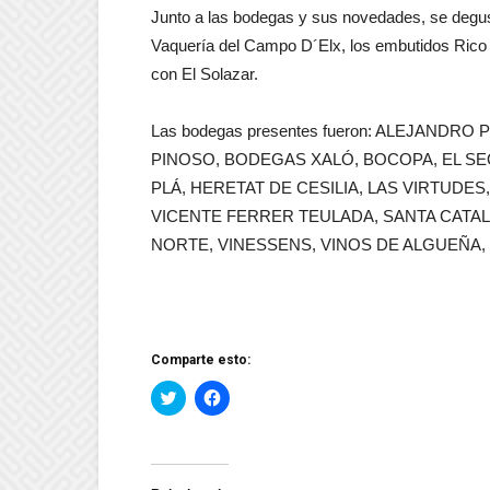
Junto a las bodegas y sus novedades, se degus
Vaquería del Campo D´Elx, los embutidos Rico d
con El Solazar.
Las bodegas presentes fueron: ALEJAN
PINOSO, BODEGAS XALÓ, BOCOPA, EL SE
PLÁ, HERETAT DE CESILIA, LAS VIRTUDES
VICENTE FERRER TEULADA, SANTA CATAL
NORTE, VINESSENS, VINOS DE ALGUEÑA, 
Comparte esto:
Haz
Haz
clic
clic
para
para
compartir
compartir
en
en
Twitter
Facebook
(Se
(Se