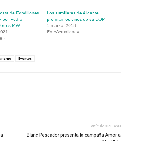
cata de Fondillones
Los sumilleres de Alicante
P por Pedro
premian los vinos de su DOP
 Torres MW
1 marzo, 2018
2021
En «Actualidad»
e»
urismo
Eventos
Artículo siguiente
ja
Blanc Pescador presenta la campaña Amor al