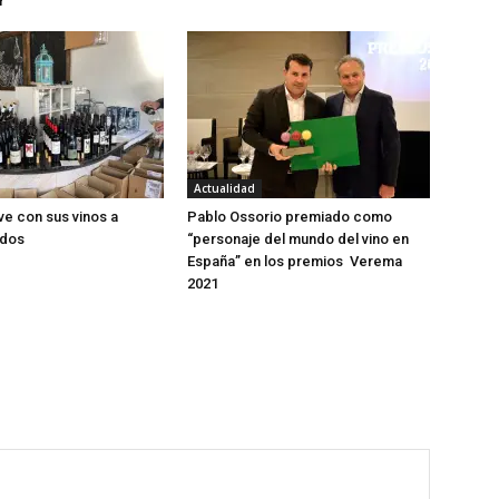
r
Actualidad
ve con sus vinos a
Pablo Ossorio premiado como
idos
“personaje del mundo del vino en
España” en los premios Verema
2021