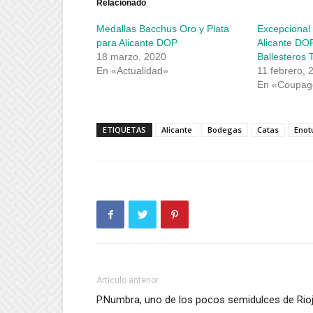
abre
abre
Relacionado
en
en
una
una
Medallas Bacchus Oro y Plata
Excepcional 
ventana
ventana
nueva)
nueva)
para Alicante DOP
Alicante DO
18 marzo, 2020
Ballesteros
En «Actualidad»
11 febrero, 
En «Coupag
ETIQUETAS
Alicante
Bodegas
Catas
Enot
Artículo anterior
P.Numbra, uno de los pocos semidulces de Rio