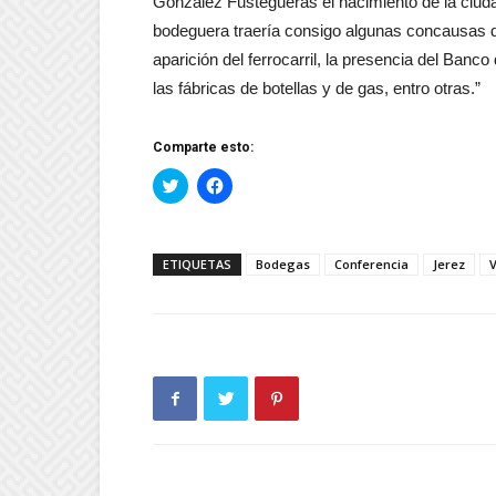
González Fustegueras el nacimiento de la ciudad
bodeguera traería consigo algunas concausas de
aparición del ferrocarril, la presencia del Banc
las fábricas de botellas y de gas, entro otras.”
Comparte esto:
Haz
Haz
clic
clic
para
para
compartir
compartir
en
en
Twitter
Facebook
ETIQUETAS
Bodegas
Conferencia
Jerez
V
(Se
(Se
abre
abre
en
en
una
una
ventana
ventana
nueva)
nueva)