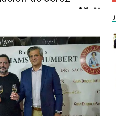
969
0
Ú