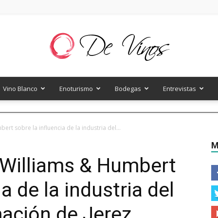
Vino Blanco
Enoturismo
Bodegas
Entrevistas
De
rt sobre la influencia de la industria del...
M
 Williams & Humbert
Vinos
a de la industria del
mación de Jerez