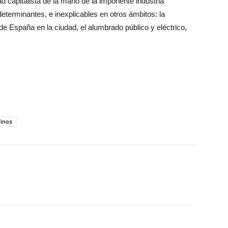
 capitalista de la mano de la imponente industria
terminantes, e inexplicables en otros ámbitos: la
o de España en la ciudad, el alumbrado público y eléctrico,
inos