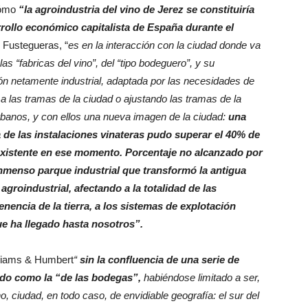
cómo
“la agroindustria del vino de Jerez se constituiría
ollo económico capitalista de España durante el
Fustegueras, “
es en la interacción con la ciudad donde va
las “fabricas del vino”, del “tipo bodeguero”, y su
n netamente industrial, adaptada por las necesidades de
a las tramas de la ciudad o ajustando las tramas de la
urbanos, y con ellos una nueva imagen de la ciudad:
una
a de las instalaciones vinateras pudo superar el 40% de
existente en ese momento. Porcentaje no alcanzado por
nmenso parque industrial que transformó la antigua
groindustrial, afectando a la totalidad de las
enencia de la tierra, a los sistemas de explotación
ue ha llegado hasta nosotros”.
illiams & Humbert
“
sin la confluencia de una serie de
ido como la “de las bodegas”,
habiéndose limitado a ser,
no, ciudad, en todo caso, de envidiable geografía: el sur del