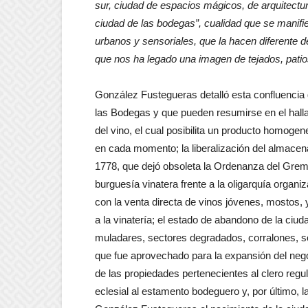
sur, ciudad de espacios mágicos, de arquitectura
ciudad de las bodegas”, cualidad que se manifie
urbanos y sensoriales, que la hacen diferente d
que nos ha legado una imagen de tejados, patios
González Fustegueras detalló esta confluencia 
las Bodegas y que pueden resumirse en el halla
del vino, el cual posibilita un producto homogen
en cada momento; la liberalización del almacena
1778, que dejó obsoleta la Ordenanza del Gremio 
burguesía vinatera frente a la oligarquía organ
con la venta directa de vinos jóvenes, mostos,
a la vinatería; el estado de abandono de la ci
muladares, sectores degradados, corralones, sol
que fue aprovechado para la expansión del ne
de las propiedades pertenecientes al clero regu
eclesial al estamento bodeguero y, por último, 