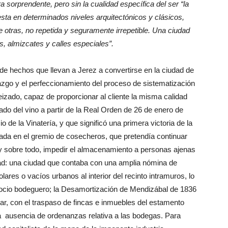
 sorprendente, pero sin la cualidad específica del ser “la
sta en determinados niveles arquitectónicos y clásicos,
e otras, no repetida y seguramente irrepetible. Una ciudad
, almizcates y calles especiales”.
de hechos que llevan a Jerez a convertirse en la ciudad de
zgo y el perfeccionamiento del proceso de sistematización
eizado, capaz de proporcionar al cliente la misma calidad
do del vino a partir de la Real Orden de 26 de enero de
de la Vinatería, y que significó una primera victoria de la
izada en el gremio de cosecheros, que pretendía continuar
 y sobre todo, impedir el almacenamiento a personas ajenas
udad: una ciudad que contaba con una amplia nómina de
ares o vacíos urbanos al interior del recinto intramuros, lo
gocio bodeguero; la Desamortización de Mendizábal de 1836
lar, con el traspaso de fincas e inmuebles del estamento
la ausencia de ordenanzas relativa a las bodegas. Para