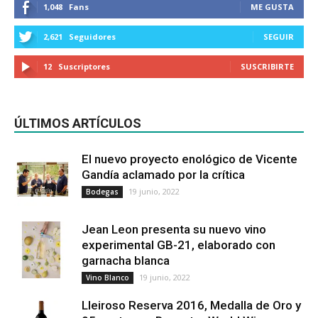
1,048
Fans
ME GUSTA
2,621
Seguidores
SEGUIR
12
Suscriptores
SUSCRIBIRTE
ÚLTIMOS ARTÍCULOS
El nuevo proyecto enológico de Vicente
Gandía aclamado por la crítica
19 junio, 2022
Bodegas
Jean Leon presenta su nuevo vino
experimental GB-21, elaborado con
garnacha blanca
19 junio, 2022
Vino Blanco
Lleiroso Reserva 2016, Medalla de Oro y