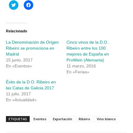
Haz
Haz
clic
clic
para
para
compartir
compartir
en
en
Twitter
Facebook
(Se
(Se
abre
abre
Relacionado
en
en
una
una
La Denominación de Origen
Cinco vinos de la D.O.
ventana
ventana
nueva)
nueva)
Ribeiro se promociona en
Ribeiro entre los 100
Madrid
mejores de España en
15 junio, 2017
ProWein (Alemania)
En «Eventos»
11 marzo, 2016
En «Ferias»
Éxito de la D.O. Ribeiro en
las Catas de Galicia 2017
11 julio, 2017
En «Actualidad»
ETIQUETAS
Eventos
Exportación
Ribeiro
Vino blanco