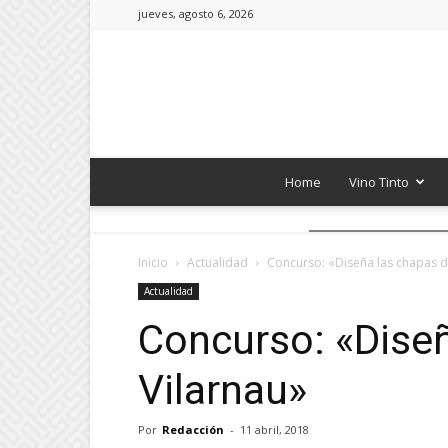
jueves, agosto 6, 2026
Home
Vino Tinto
Inicio
Actualidad
Concurso: «Diseña las chapas d
Actualidad
Concurso: «Diseñ
Vilarnau»
Por
Redacción
-
11 abril, 2018