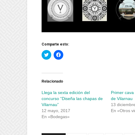
Comparte esto:
Haz
Haz
clic
clic
para
para
compartir
compartir
en
en
Twitter
Facebook
(Se
(Se
abre
abre
Relacionado
en
en
una
una
Llega la sexta edición del
Primer cava
ventana
ventana
nueva)
nueva)
concurso “Diseña las chapas de
de Vilarnau
Vilarnau”
13 diciembr
12 mayo, 2017
En «Otros v
En «Bodegas»