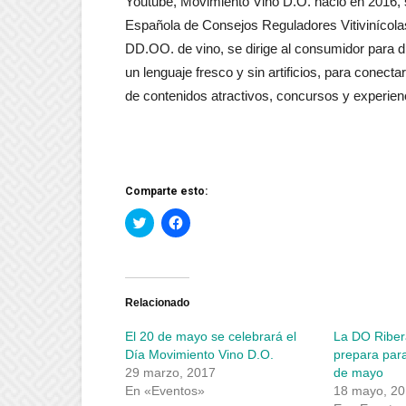
Youtube, Movimiento Vino D.O. nació en 2016, s
Española de Consejos Reguladores Vitivinícola
DD.OO. de vino, se dirige al consumidor para di
un lenguaje fresco y sin artificios, para conectar
de contenidos atractivos, concursos y experien
Comparte esto:
Haz
Haz
clic
clic
para
para
compartir
compartir
en
en
Twitter
Facebook
(Se
(Se
abre
abre
Relacionado
en
en
una
una
El 20 de mayo se celebrará el
La DO Riber
ventana
ventana
nueva)
nueva)
Día Movimiento Vino D.O.
prepara para
29 marzo, 2017
de mayo
En «Eventos»
18 mayo, 2