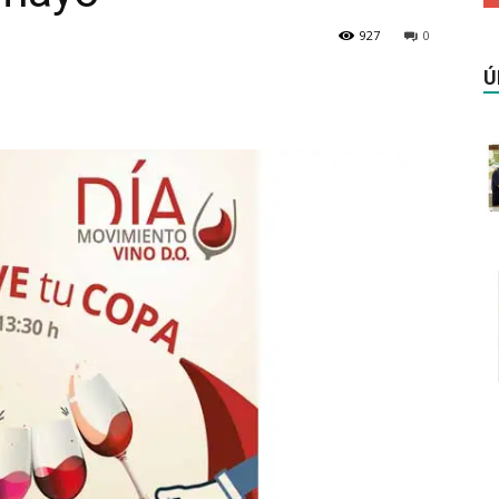
927
0
Ú