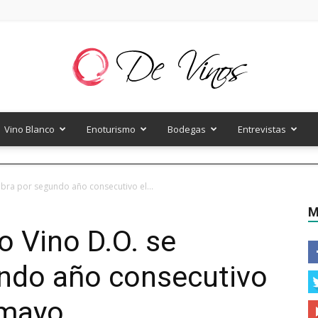
Vino Blanco
Enoturismo
Bodegas
Entrevistas
De
ebra por segundo año consecutivo el...
M
o Vino D.O. se
Vinos
undo año consecutivo
 mayo