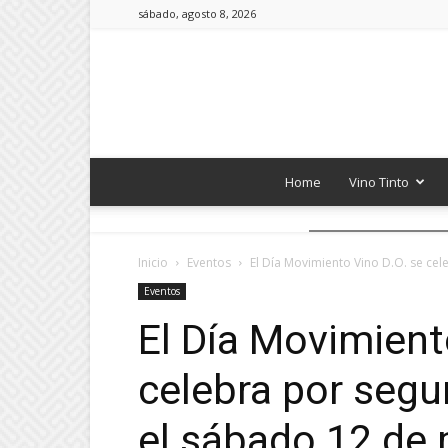
sábado, agosto 8, 2026
Home
Vino Tinto
Inicio
Eventos
El Día Movimiento Vino D.O. se cel
Eventos
El Día Movimient
celebra por seg
el sábado 12 de