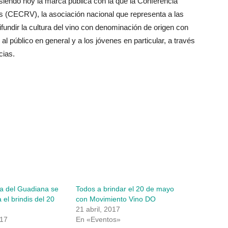
iendo hoy la marca pública con la que la Conferencia
s (CECRV), la asociación nacional que representa a las
fundir la cultura del vino con denominación de origen con
 al público en general y a los jóvenes en particular, a través
cias.
a del Guadiana se
Todos a brindar el 20 de mayo
 el brindis del 20
con Movimiento Vino DO
21 abril, 2017
017
En «Eventos»