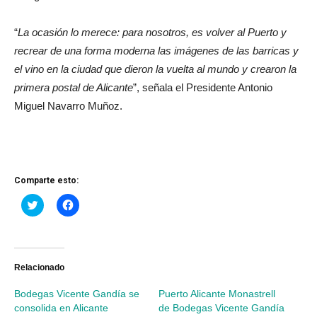
“
La ocasión lo merece: para nosotros, es volver al Puerto y
recrear de una forma moderna las imágenes de las barricas y
el vino en la ciudad que dieron la vuelta al mundo y crearon la
primera postal de Alicante
”, señala el Presidente Antonio
Miguel Navarro Muñoz.
Comparte esto:
Haz
Haz
clic
clic
para
para
compartir
compartir
en
en
Twitter
Facebook
(Se
(Se
abre
abre
Relacionado
en
en
una
una
Bodegas Vicente Gandía se
Puerto Alicante Monastrell
ventana
ventana
nueva)
nueva)
consolida en Alicante
de Bodegas Vicente Gandía