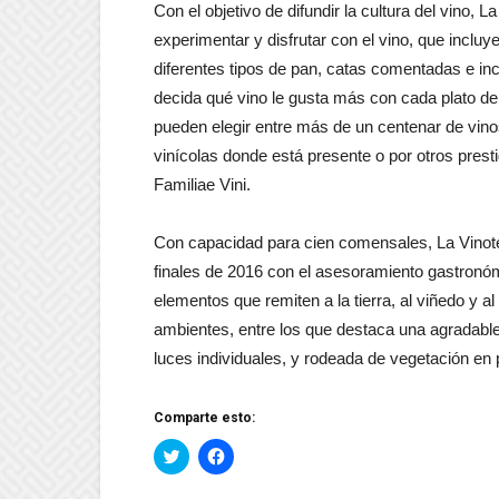
Con el objetivo de difundir la cultura del vino, 
experimentar y disfrutar con el vino, que incluy
diferentes tipos de pan, catas comentadas e in
decida qué vino le gusta más con cada plato de 
pueden elegir entre más de un centenar de vinos
vinícolas donde está presente o por otros pres
Familiae Vini.
Con capacidad para cien comensales, La Vinotec
finales de 2016 con el asesoramiento gastron
elementos que remiten a la tierra, al viñedo y al
ambientes, entre los que destaca una agradable
luces individuales, y rodeada de vegetación en 
Comparte esto:
Haz
Haz
clic
clic
para
para
compartir
compartir