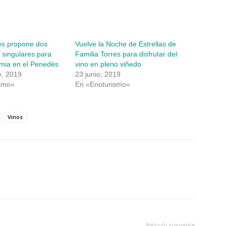
es propone dos
Vuelve la Noche de Estrellas de
 singulares para
Familia Torres para disfrutar del
dimia en el Penedès
vino en pleno viñedo
e, 2019
23 junio, 2019
smo»
En «Enoturismo»
Vinos
Artículo siguiente