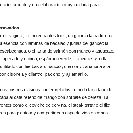
nuciosamente y una elaboración muy cuidada para
renovados
res sugiere, como entrantes fríos, un guiño a la tradicional
 esencia con láminas de bacalao y judías del ganxet; la
 escabechada, o el tartar de salmón con mango y aguacate.
 tapenade y quinoa, espárrago verde, tirabeques y judía
onfitado con hierbas aromáticas, chalota y zanahoria a la
on citronela y cilantro, pak choi y ají amarillo.
unos postres clásicos reinterpretados como la tarta tatín de
l babá al café relleno de mango con sorbete de cereza. La
tes como el ceviche de corvina, el steak tartar o el filet
nes para picotear y compartir con copa de vino en mano.