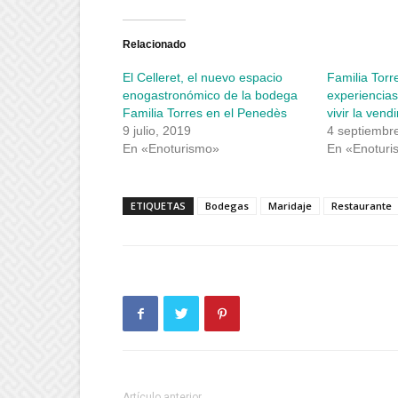
en
en
Twitter
Facebook
(Se
(Se
abre
abre
Relacionado
en
en
una
una
El Celleret, el nuevo espacio
Familia Torr
ventana
ventana
nueva)
nueva)
enogastronómico de la bodega
experiencias
Familia Torres en el Penedès
vivir la ven
9 julio, 2019
4 septiembr
En «Enoturismo»
En «Enoturi
ETIQUETAS
Bodegas
Maridaje
Restaurante
Artículo anterior