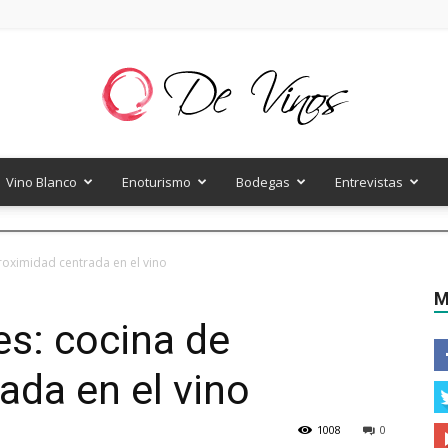
Vino Blanco
Enoturismo
Bodegas
Entrevistas
De
roximidad centrada en el vino
M
es: cocina de
Vinos
ada en el vino
1008
0