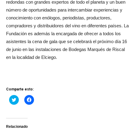
redondas con grandes expertos de todo el planeta y un buen
número de oportunidades para intercambiar experiencias y
conocimiento con enólogos, periodistas, productores,
compradores y distribuidores del vino en diferentes países. La
Fundación es además la encargada de ofrecer a todos los
asistentes la cena de gala que se celebrará el próximo día 16
de junio en las instalaciones de Bodegas Marqués de Riscal
en la localidad de Elciego.
Comparte esto:
Haz
Haz
clic
clic
para
para
compartir
compartir
en
en
Twitter
Facebook
(Se
(Se
abre
abre
Relacionado
en
en
una
una