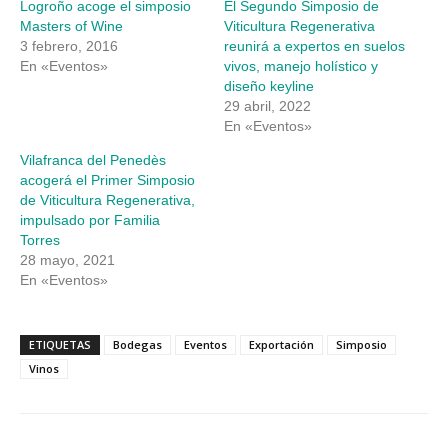
Logroño acoge el simposio
El Segundo Simposio de
ventana
ventana
nueva)
nueva)
Masters of Wine
Viticultura Regenerativa
3 febrero, 2016
reunirá a expertos en suelos
En «Eventos»
vivos, manejo holístico y
diseño keyline
29 abril, 2022
En «Eventos»
Vilafranca del Penedès
acogerá el Primer Simposio
de Viticultura Regenerativa,
impulsado por Familia
Torres
28 mayo, 2021
En «Eventos»
ETIQUETAS
Bodegas
Eventos
Exportación
Simposio
Vinos