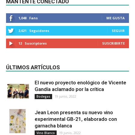
MANTENTE CONECTADO
1,048
Fans
ME GUSTA
2,621
Seguidores
SEGUIR
12
Suscriptores
SUSCRIBIRTE
ÚLTIMOS ARTÍCULOS
El nuevo proyecto enológico de Vicente
Gandía aclamado por la crítica
19 junio, 2022
Bodegas
Jean Leon presenta su nuevo vino
experimental GB-21, elaborado con
garnacha blanca
19 junio, 2022
Vino Blanco