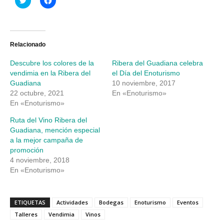
clic
clic
para
para
compartir
compartir
en
en
Twitter
Facebook
(Se
(Se
abre
abre
Relacionado
en
en
una
una
Descubre los colores de la
Ribera del Guadiana celebra
ventana
ventana
nueva)
nueva)
vendimia en la Ribera del
el Día del Enoturismo
Guadiana
10 noviembre, 2017
22 octubre, 2021
En «Enoturismo»
En «Enoturismo»
Ruta del Vino Ribera del
Guadiana, mención especial
a la mejor campaña de
promoción
4 noviembre, 2018
En «Enoturismo»
ETIQUETAS
Actividades
Bodegas
Enoturismo
Eventos
Talleres
Vendimia
Vinos