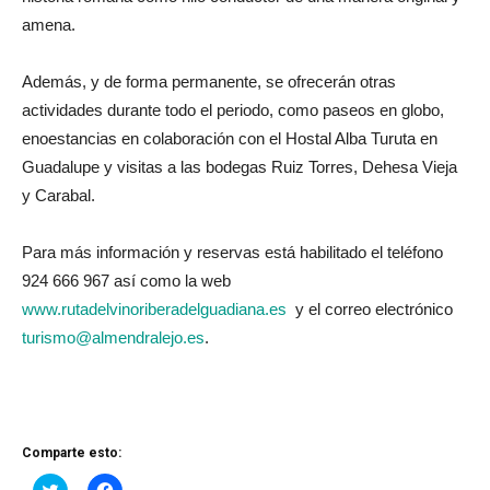
amena.
Además, y de forma permanente, se ofrecerán otras
actividades durante todo el periodo, como paseos en globo,
enoestancias en colaboración con el Hostal Alba Turuta en
Guadalupe y visitas a las bodegas Ruiz Torres, Dehesa Vieja
y Carabal.
Para más información y reservas está habilitado el teléfono
924 666 967 así como la web
www.rutadelvinoriberadelguadiana.es
y el correo electrónico
turismo@almendralejo.es
.
Comparte esto:
Haz
Haz