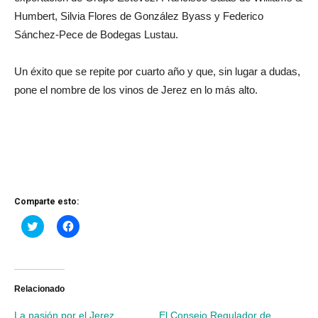
Humbert, Silvia Flores de González Byass y Federico
Sánchez-Pece de Bodegas Lustau.
Un éxito que se repite por cuarto año y que, sin lugar a dudas,
pone el nombre de los vinos de Jerez en lo más alto.
Comparte esto:
Haz
Haz
clic
clic
para
para
compartir
compartir
en
en
Twitter
Facebook
(Se
(Se
abre
abre
Relacionado
en
en
una
una
La pasión por el Jerez
El Consejo Regulador de
ventana
ventana