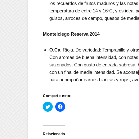
los recuerdos de frutos maduros y las nota
temperatura de entre 14 y 16ºC, y es ideal 
guisos, arroces de campo, quesos de media cu
Montelciego Reserva 2014
O.Ca
. Rioja. De variedad: Tempranillo y otr
Con aromas de buena intensidad, con notas 
sazonados. Con gusto de entrada sabrosa, ba
con un final de media intensidad. Se aconsej
para acompañar carnes blancas y rojas, ave
Comparte esto:
Haz
Haz
clic
clic
para
para
compartir
compartir
en
en
Twitter
Facebook
(Se
(Se
abre
abre
Relacionado
en
en