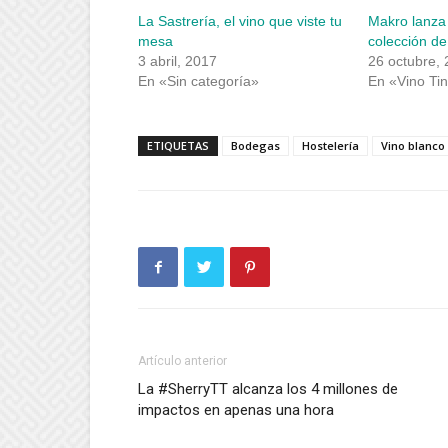
una
una
La Sastrería, el vino que viste tu
Makro lanza
ventana
ventana
nueva)
nueva)
mesa
colección de
3 abril, 2017
26 octubre,
En «Sin categoría»
En «Vino Tin
ETIQUETAS
Bodegas
Hostelería
Vino blanco
Artículo anterior
La #SherryTT alcanza los 4 millones de
impactos en apenas una hora