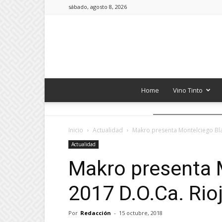
sábado, agosto 8, 2026
Home
Vino Tinto
Inicio
Actualidad
Makro presenta Montelciego Bla
Actualidad
Makro presenta 
2017 D.O.Ca. Rio
Por
Redacción
-
15 octubre, 2018