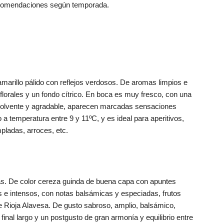
recomendaciones según temporada.
 amarillo pálido con reflejos verdosos. De aromas limpios e
florales y un fondo cítrico. En boca es muy fresco, con una
nvolvente y agradable, aparecen marcadas sensaciones
lo a temperatura entre 9 y 11ºC, y es ideal para aperitivos,
ladas, arroces, etc.
tras. De color cereza guinda de buena capa con apuntes
 e intensos, con notas balsámicas y especiadas, frutos
de Rioja Alavesa. De gusto sabroso, amplio, balsámico,
final largo y un postgusto de gran armonía y equilibrio entre