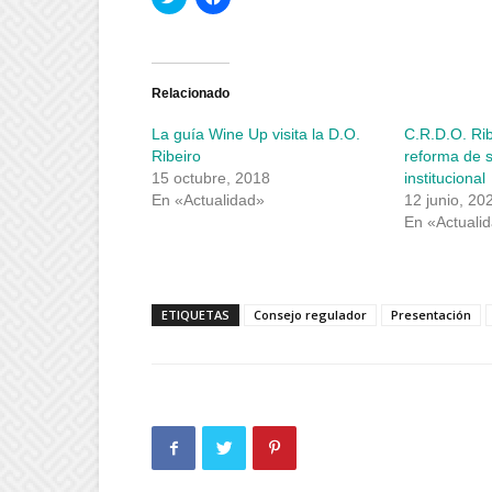
clic
clic
para
para
compartir
compartir
en
en
Twitter
Facebook
(Se
(Se
abre
abre
Relacionado
en
en
una
una
La guía Wine Up visita la D.O.
C.R.D.O. Ribe
ventana
ventana
nueva)
nueva)
Ribeiro
reforma de 
15 octubre, 2018
institucional
En «Actualidad»
12 junio, 20
En «Actuali
ETIQUETAS
Consejo regulador
Presentación