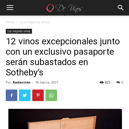
Inicio
Los mejores vinos
Los mejores vinos
12 vinos excepcionales junto
con un exclusivo pasaporte
serán subastados en
Sotheby’s
Por
Redacción
-
18 marzo, 2021
825
0