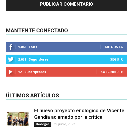
MANTENTE CONECTADO
1,048
Fans
ME GUSTA
2,621
Seguidores
SEGUIR
12
Suscriptores
SUSCRIBIRTE
ÚLTIMOS ARTÍCULOS
El nuevo proyecto enológico de Vicente
Gandía aclamado por la crítica
19 junio, 2022
Bodegas