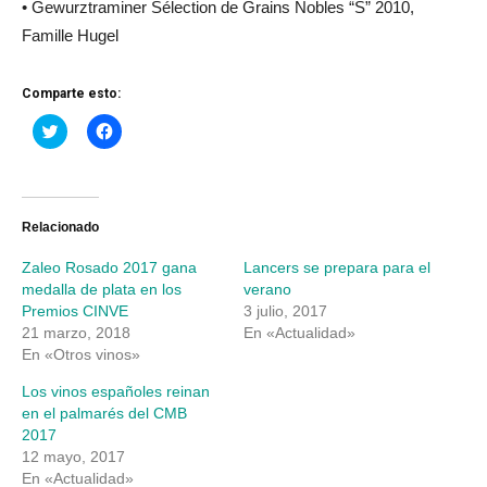
• Gewurztraminer Sélection de Grains Nobles “S” 2010,
Famille Hugel
Comparte esto:
Haz
Haz
clic
clic
para
para
compartir
compartir
en
en
Twitter
Facebook
(Se
(Se
abre
abre
Relacionado
en
en
una
una
Zaleo Rosado 2017 gana
Lancers se prepara para el
ventana
ventana
nueva)
nueva)
medalla de plata en los
verano
Premios CINVE
3 julio, 2017
21 marzo, 2018
En «Actualidad»
En «Otros vinos»
Los vinos españoles reinan
en el palmarés del CMB
2017
12 mayo, 2017
En «Actualidad»