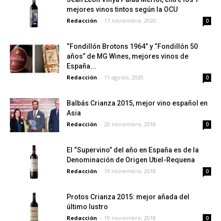
mejores vinos tintos según la OCU
Redacción
-
17 noviembre, 2020
0
“Fondillón Brotons 1964” y “Fondillón 50
años” de MG Wines, mejores vinos de
España...
Redacción
-
11 agosto, 2020
0
Balbás Crianza 2015, mejor vino español en
Asia
Redacción
-
20 noviembre, 2018
0
El “Supervino” del año en España es de la
Denominación de Origen Utiel-Requena
Redacción
-
19 noviembre, 2018
0
Protos Crianza 2015: mejor añada del
último lustro
Redacción
-
19 noviembre, 2018
0