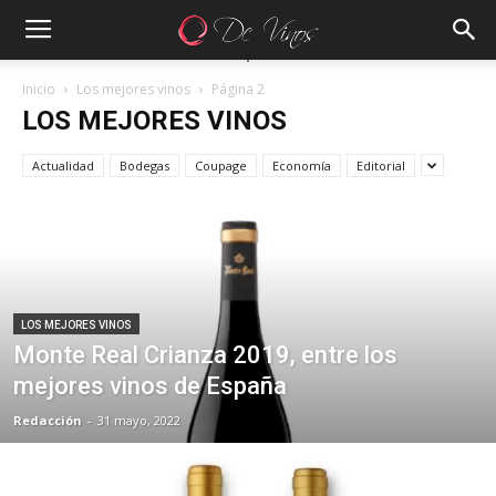
Inicio
Los mejores vinos
Página 2
LOS MEJORES VINOS
Actualidad
Bodegas
Coupage
Economía
Editorial
LOS MEJORES VINOS
Monte Real Crianza 2019, entre los
mejores vinos de España
Redacción
-
31 mayo, 2022