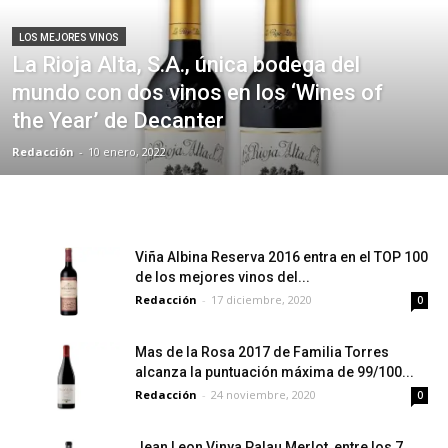
LOS MEJORES VINOS
La Rioja Alta, S.A., única bodega del
mundo con dos vinos en los ‘Wines of
the Year’ de Decanter
Redacción
-
10 enero, 2022
Viña Albina Reserva 2016 entra en el TOP 100
de los mejores vinos del...
Redacción
-
17 diciembre, 2020
0
Mas de la Rosa 2017 de Familia Torres
alcanza la puntuación máxima de 99/100...
Redacción
-
24 noviembre, 2020
0
Jean Leon Vinya Palau Merlot, entre los 7