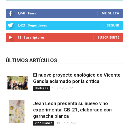
1,048
Fans
ME GUSTA
2,621
Seguidores
SEGUIR
12
Suscriptores
SUSCRIBIRTE
ÚLTIMOS ARTÍCULOS
El nuevo proyecto enológico de Vicente
Gandía aclamado por la crítica
19 junio, 2022
Bodegas
Jean Leon presenta su nuevo vino
experimental GB-21, elaborado con
garnacha blanca
19 junio, 2022
Vino Blanco