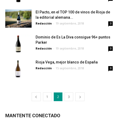
El Pacto, en el TOP 100 de vinos de Rioja de
la editorial alemana...
Redacción
-
19 septiembre, 2018
0
Dominio de Es La Diva consigue 96+ puntos
Parker
Redacción
-
19 septiembre, 2018
0
Rioja Vega, mejor blanco de España
Redacción
-
15 septiembre, 2018
0
1
2
3
MANTENTE CONECTADO