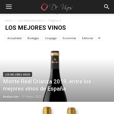
Inicio
Los mejores vinos
Página 4
LOS MEJORES VINOS
Actualidad
Bodegas
Coupage
Economía
Editorial
LOS MEJORES VINOS
Monte Real Crianza 2019, entre los
mejores vinos de España
Redacción
-
31 mayo, 2022