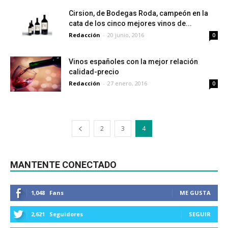
Cirsion, de Bodegas Roda, campeón en la
cata de los cinco mejores vinos de...
Redacción
-
20 junio, 2016
0
Vinos españoles con la mejor relación
calidad-precio
Redacción
-
27 enero, 2016
0
2
3
4
MANTENTE CONECTADO
1,048
Fans
ME GUSTA
2,621
Seguidores
SEGUIR