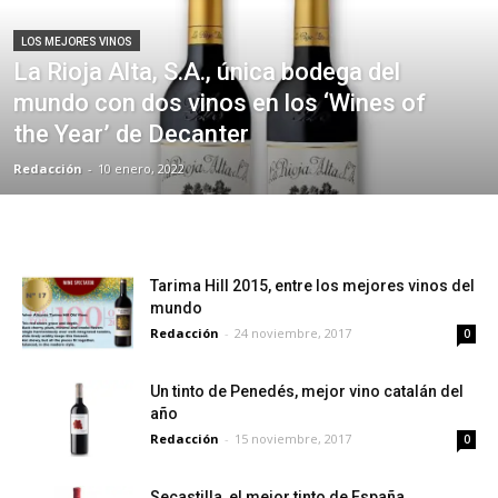
LOS MEJORES VINOS
La Rioja Alta, S.A., única bodega del
mundo con dos vinos en los ‘Wines of
the Year’ de Decanter
Redacción
-
10 enero, 2022
Tarima Hill 2015, entre los mejores vinos del
mundo
Redacción
-
24 noviembre, 2017
0
Un tinto de Penedés, mejor vino catalán del
año
Redacción
-
15 noviembre, 2017
0
Secastilla, el mejor tinto de España