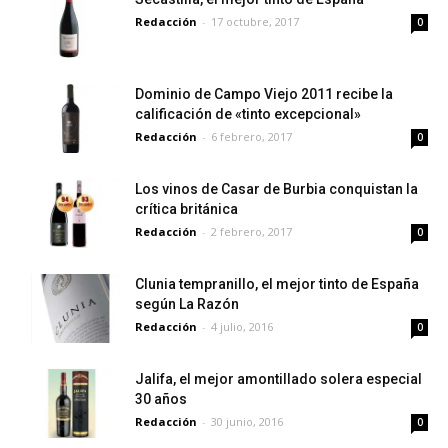
Redacción
-
17 octubre, 2017
0
Dominio de Campo Viejo 2011 recibe la
calificación de «tinto excepcional»
Redacción
-
6 febrero, 2017
0
Los vinos de Casar de Burbia conquistan la
crítica británica
Redacción
-
2 febrero, 2017
0
Clunia tempranillo, el mejor tinto de España
según La Razón
Redacción
-
4 julio, 2016
0
Jalifa, el mejor amontillado solera especial
30 años
Redacción
-
30 junio, 2016
0