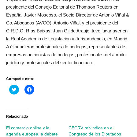
presidente del Consejo Editorial de Thomson Reuters en
España, Javier Moscoso, el Socio-Director de Antonio Viñal &
Co. Abogados (AVCO), Antonio Viñal, y el presidente del
C.R.D.O. Rías Baixas, Juan Gil de Araujo, tuvo lugar ayer en
la Real Academia de Legislación y Jurisprudencia, en Madrid.
A él acudieron profesionales de bodegas, representantes de
empresas accionistas de bodegas, profesionales del ámbito
jurídico y profesionales del sector financiero.
Comparte esto:
Haz
Haz
clic
clic
para
para
compartir
compartir
en
en
Twitter
Facebook
(Se
(Se
abre
abre
Relacionado
en
en
una
una
El comercio online y la
CECRV reivindica en el
ventana
ventana
nueva)
nueva)
agenda europea, a debate
Congreso de los Diputados