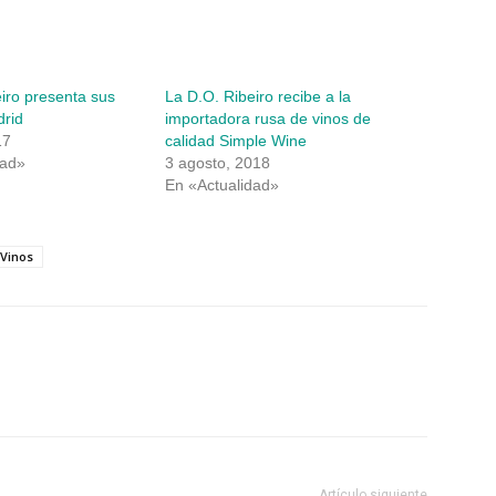
iro presenta sus
La D.O. Ribeiro recibe a la
drid
importadora rusa de vinos de
17
calidad Simple Wine
dad»
3 agosto, 2018
En «Actualidad»
Vinos
Artículo siguiente