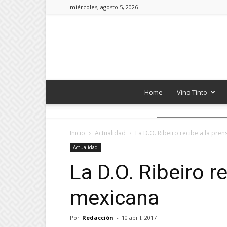
miércoles, agosto 5, 2026
Home
Vino Tinto
Inicio
Actualidad
La D.O. Ribeiro recibe a la pre
Actualidad
La D.O. Ribeiro r
mexicana
Por
Redacción
-
10 abril, 2017