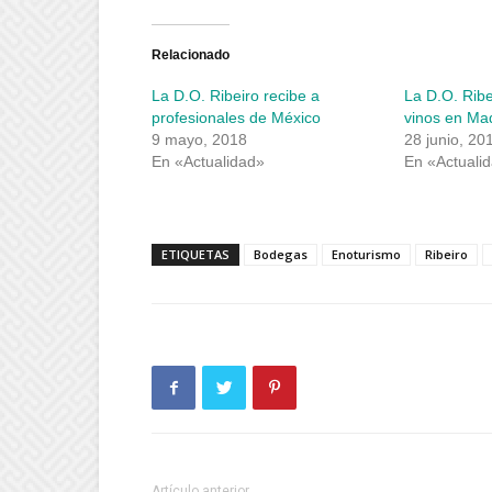
en
en
Twitter
Facebook
(Se
(Se
abre
abre
Relacionado
en
en
una
una
La D.O. Ribeiro recibe a
La D.O. Ribe
ventana
ventana
nueva)
nueva)
profesionales de México
vinos en Ma
9 mayo, 2018
28 junio, 20
En «Actualidad»
En «Actuali
ETIQUETAS
Bodegas
Enoturismo
Ribeiro
Artículo anterior