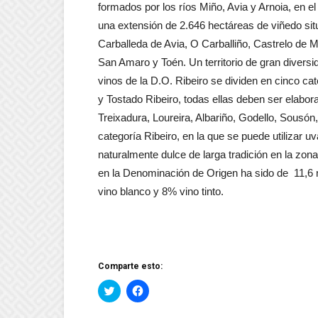
formados por los ríos Miño, Avia y Arnoia, en el
una extensión de 2.646 hectáreas de viñedo sit
Carballeda de Avia, O Carballiño, Castrelo de M
San Amaro y Toén. Un territorio de gran diversid
vinos de la D.O. Ribeiro se dividen en cinco ca
y Tostado Ribeiro, todas ellas deben ser elabor
Treixadura, Loureira, Albariño, Godello, Sousón
categoría Ribeiro, en la que se puede utilizar u
naturalmente dulce de larga tradición en la zon
en la Denominación de Origen ha sido de 11,6 mi
vino blanco y 8% vino tinto.
Comparte esto:
Haz
Haz
clic
clic
para
para
compartir
compartir