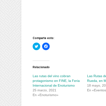
Comparte esto:
Haz
Haz
clic
clic
para
para
compartir
compartir
en
en
Twitter
Facebook
(Se
(Se
abre
abre
Relacionado
en
en
una
una
Las rutas del vino cobran
Las Rutas de
ventana
ventana
nueva)
nueva)
protagonismo en FINE, la Feria
Rueda, en M
Internacional de Enoturismo
18 mayo, 2
25 marzo, 2021
En «Evento
En «Enoturismo»