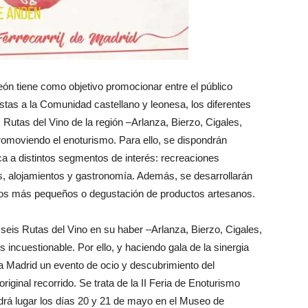
eón tiene como objetivo promocionar entre el público
istas a la Comunidad castellano y leonesa, los diferentes
 Rutas del Vino de la región –Arlanza, Bierzo, Cigales,
romoviendo el enoturismo. Para ello, se dispondrán
ca a distintos segmentos de interés: recreaciones
as, alojamientos y gastronomía. Además, se desarrollarán
 los más pequeños o degustación de productos artesanos.
n seis Rutas del Vino en su haber –Arlanza, Bierzo, Cigales,
 incuestionable. Por ello, y haciendo gala de la sinergia
n a Madrid un evento de ocio y descubrimiento del
original recorrido. Se trata de la II Feria de Enoturismo
drá lugar los días 20 y 21 de mayo en el Museo de