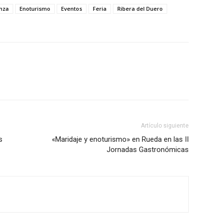
nza
Enoturismo
Eventos
Feria
Ribera del Duero
Artículo siguiente
s
«Maridaje y enoturismo» en Rueda en las II
Jornadas Gastronómicas