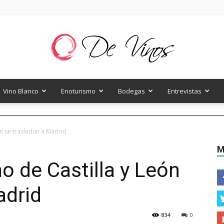
Vino Blanco
Enoturismo
Bodegas
Entrevistas
De
ón se trasladan a Madrid
M
o de Castilla y León
Vinos
adrid
834
0