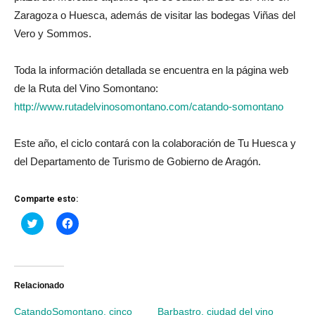
Zaragoza o Huesca, además de visitar las bodegas Viñas del
Vero y Sommos.
Toda la información detallada se encuentra en la página web
de la Ruta del Vino Somontano:
http://www.rutadelvinosomontano.com/catando-somontano
Este año, el ciclo contará con la colaboración de Tu Huesca y
del Departamento de Turismo de Gobierno de Aragón.
Comparte esto:
Haz
Haz
clic
clic
para
para
compartir
compartir
en
en
Twitter
Facebook
(Se
(Se
abre
abre
Relacionado
en
en
una
una
CatandoSomontano, cinco
Barbastro, ciudad del vino
ventana
ventana