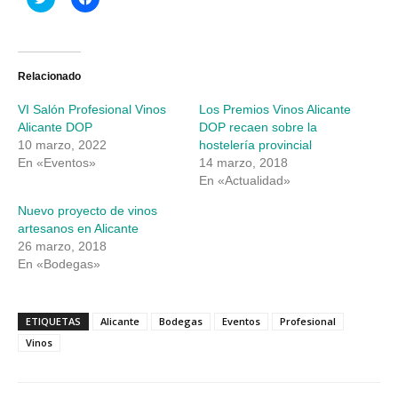
clic
clic
para
para
compartir
compartir
en
en
Twitter
Facebook
(Se
(Se
abre
abre
Relacionado
en
en
una
una
VI Salón Profesional Vinos
Los Premios Vinos Alicante
ventana
ventana
nueva)
nueva)
Alicante DOP
DOP recaen sobre la
10 marzo, 2022
hostelería provincial
En «Eventos»
14 marzo, 2018
En «Actualidad»
Nuevo proyecto de vinos
artesanos en Alicante
26 marzo, 2018
En «Bodegas»
ETIQUETAS
Alicante
Bodegas
Eventos
Profesional
Vinos