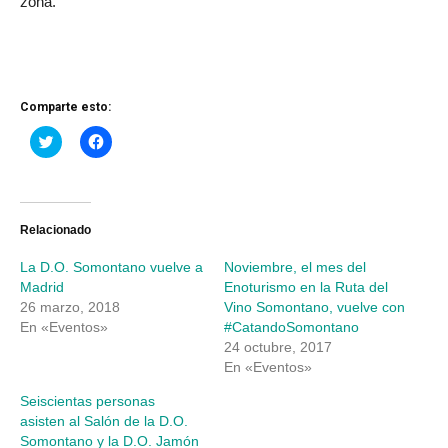
zona.
Comparte esto:
Haz
Haz
clic
clic
para
para
compartir
compartir
en
en
Twitter
Facebook
(Se
(Se
abre
abre
Relacionado
en
en
una
una
La D.O. Somontano vuelve a
Noviembre, el mes del
ventana
ventana
nueva)
nueva)
Madrid
Enoturismo en la Ruta del
26 marzo, 2018
Vino Somontano, vuelve con
En «Eventos»
#CatandoSomontano
24 octubre, 2017
En «Eventos»
Seiscientas personas
asisten al Salón de la D.O.
Somontano y la D.O. Jamón