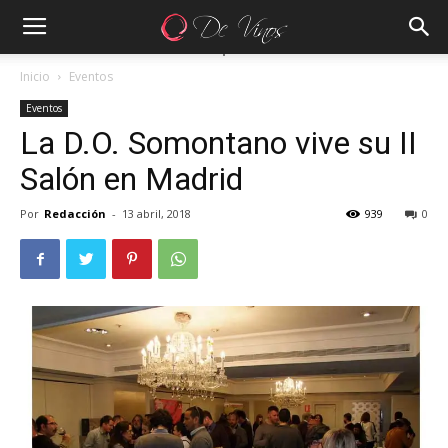
Inicio
Eventos
Eventos
La D.O. Somontano vive su II
Salón en Madrid
Por
Redacción
-
13 abril, 2018
939
0