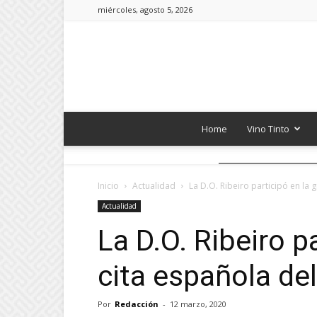
miércoles, agosto 5, 2026
Home
Vino Tinto
Inicio
Actualidad
La D.O. Ribeiro participó en la g
Actualidad
La D.O. Ribeiro p
cita española de
Por
Redacción
-
12 marzo, 2020