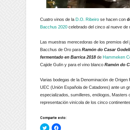
Cuatro vinos de la
D.O. Ribeiro
se hacen con
d
Bacchus 2020
celebrado del cinco al nueve de
Las muestras merecedoras de los premios del j
Bacchus de Oro para
Ramón do Casar Godel
fermentado en Barrica 2018
de
Hammeken Cel
Cajide Gulín y para el vino blanco
Ramón do Ca
Varias bodegas de la Denominación de Origen Ri
UEC (Unión Española de Catadores) ante un gra
especializados, sumilleres, enólogos, Masters 
representación vinícola de los cinco continentes
Comparte esto:
Haz
Haz