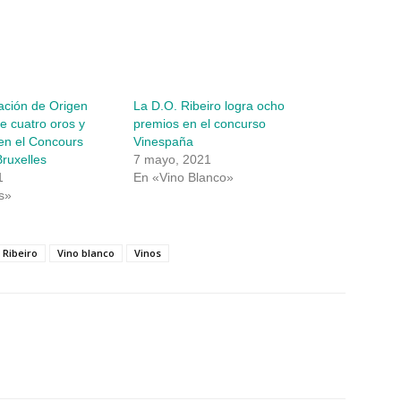
ción de Origen
La D.O. Ribeiro logra ocho
be cuatro oros y
premios en el concurso
en el Concours
Vinespaña
ruxelles
7 mayo, 2021
1
En «Vino Blanco»
s»
Ribeiro
Vino blanco
Vinos