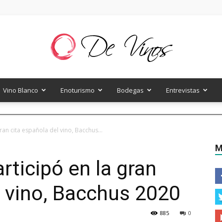
Vino Blanco
Enoturismo
Bodegas
Entrevistas
De
ran cita española del vino, Bacchus...
M
articipó en la gran
Vinos
l vino, Bacchus 2020
885
0