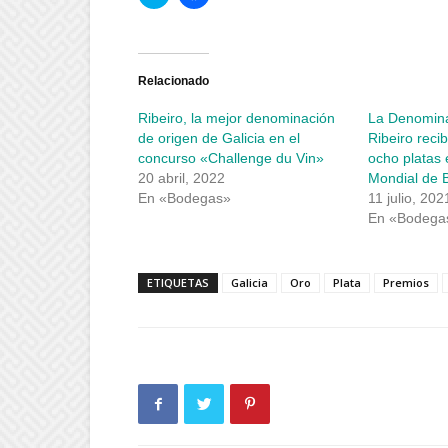
clic
clic
para
para
compartir
compartir
en
en
Twitter
Facebook
(Se
(Se
abre
abre
Relacionado
en
en
una
una
Ribeiro, la mejor denominación
La Denomina
ventana
ventana
nueva)
nueva)
de origen de Galicia en el
Ribeiro reci
concurso «Challenge du Vin»
ocho platas 
20 abril, 2022
Mondial de B
En «Bodegas»
11 julio, 202
En «Bodega
ETIQUETAS
Galicia
Oro
Plata
Premios