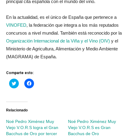
principal cita española con el mundo del vino.
En la actualidad, es el único de España que pertenece a
VINOFED
, la federación que integra a los más reputados
concursos a nivel mundial. También está reconocido por la
Organización Internacional de la Viña y el Vino (OIV)
y el
Ministerio de Agricultura, Alimentación y Medio Ambiente
(MAGRAMA) de España.
Comparte esto:
Haz
Haz
clic
clic
para
para
compartir
compartir
en
en
Twitter
Facebook
(Se
(Se
abre
abre
Relacionado
en
en
una
una
Noé Pedro Ximénez Muy
Noé Pedro Ximénez Muy
ventana
ventana
nueva)
nueva)
Viejo V.O.R.S logra el Gran
Viejo V.O.R.S es Gran
Bacchus de Oro por tercer
Bacchus de Oro