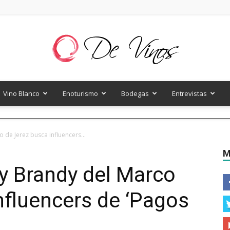
Vino Blanco
Enoturismo
Bodegas
Entrevistas
De
 de Jerez busca influencers...
M
 y Brandy del Marco
Vinos
nfluencers de ‘Pagos