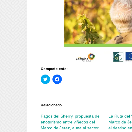
Comparte esto:
Haz
Haz
clic
clic
para
para
compartir
compartir
en
en
Twitter
Facebook
(Se
(Se
abre
abre
Relacionado
en
en
una
una
Pagos del Sherry, propuesta de
La Ruta del 
ventana
ventana
nueva)
nueva)
enoturismo entre viñedos del
Marco de Je
Marco de Jerez, aúna al sector
el destino e