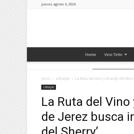
jueves, agosto 6, 2026
Home
Vino Tinto
Inicio
Lifestyle
La Ruta del Vino y Brandy del Marco
Lifestyle
La Ruta del Vino
de Jerez busca i
del Sherry’