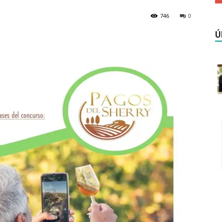
746
0
Ú