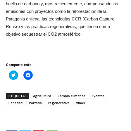
huella de carbono y, más recientemente, compensando las
emisiones con proyectos como la reforestación de la
Patagonia chilena, las tecnologías CCR (Carbon Capture
Reuse) y las prácticas regenerativas, que tienen como
objetivo secuestrar el CO2 atmosférico.
Comparte esto:
Haz
Haz
clic
clic
para
para
compartir
compartir
en
en
Twitter
Facebook
ETIQUETAS
Agricultura
Cambio climático
Eventos
(Se
(Se
abre
abre
Penedés
Portada
regenerativa
Vinos
en
en
una
una
ventana
ventana
nueva)
nueva)