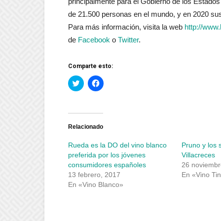
principalmente para el Gobierno de los Estados 
de 21.500 personas en el mundo, y en 2020 sus
Para más información, visita la web
http://www.
de
Facebook
o
Twitter
.
Comparte esto:
Haz
Haz
clic
clic
para
para
compartir
compartir
en
en
Twitter
Facebook
(Se
(Se
abre
abre
Relacionado
en
en
una
una
Rueda es la DO del vino blanco
Pruno y los 
ventana
ventana
nueva)
nueva)
preferida por los jóvenes
Villacreces
consumidores españoles
26 noviembr
13 febrero, 2017
En «Vino Tin
En «Vino Blanco»