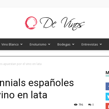
Vino Blanco
Enoturismo
Bodegas
Entrevistas
De
es apuestan por el vino en lata
M
ennials españoles
Vinos
ino en lata
796
0