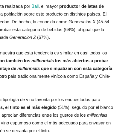
ta realizada por
Ball
, el mayor
productor de latas de
la población sobre este producto en distintos países. El
 la edad. De hecho, la conocida como
Generación X
(45-54
obar esta categoría de bebidas (69%), al igual que la
inada
Generación Z
(67%).
 muestra que esta tendencia es similar en casi todos los
on también los
millennials
los más abiertos a probar
entaje de
millennials
que simpatizan con esta categoría
otro país tradicionalmente vinícola como España y Chile-,
a tipología de vino favorita por los encuestados para
, el tinto es el más elegido
(51%), seguido por el blanco
aprecian diferencias entre los gustos de los
millennials
 el vino espumoso como el más adecuado para envasar en
n se decanta por el tinto.