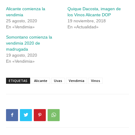
en
en
una
una
Alicante comienza la
Quique Dacosta, imagen de
ventana
ventana
nueva)
nueva)
vendimia
los Vinos Alicante DOP
25 agosto, 2020
19 noviembre, 2018
En «Vendimia»
En «Actualidad»
Somontano comienza la
vendimia 2020 de
madrugada
19 agosto, 2020
En «Vendimia»
ETIQUETAS
Alicante
Uvas
Vendimia
Vinos