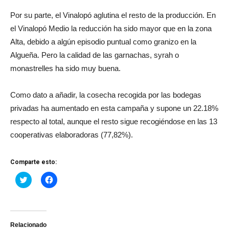
Por su parte, el Vinalopó aglutina el resto de la producción. En
el Vinalopó Medio la reducción ha sido mayor que en la zona
Alta, debido a algún episodio puntual como granizo en la
Algueña. Pero la calidad de las garnachas, syrah o
monastrelles ha sido muy buena.
Como dato a añadir, la cosecha recogida por las bodegas
privadas ha aumentado en esta campaña y supone un 22.18%
respecto al total, aunque el resto sigue recogiéndose en las 13
cooperativas elaboradoras (77,82%).
Comparte esto:
Haz
Haz
clic
clic
para
para
compartir
compartir
en
en
Twitter
Facebook
(Se
(Se
abre
abre
Relacionado