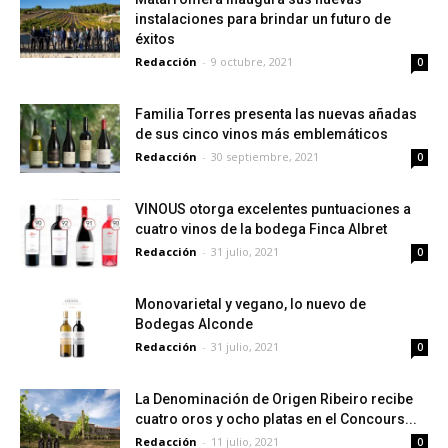
instalaciones para brindar un futuro de
éxitos
Redacción
-
9 octubre, 2021
0
Familia Torres presenta las nuevas añadas
de sus cinco vinos más emblemáticos
Redacción
-
30 septiembre, 2021
0
VINOUS otorga excelentes puntuaciones a
cuatro vinos de la bodega Finca Albret
Redacción
-
31 julio, 2021
0
Monovarietal y vegano, lo nuevo de
Bodegas Alconde
Redacción
-
31 julio, 2021
0
La Denominación de Origen Ribeiro recibe
cuatro oros y ocho platas en el Concours...
Redacción
-
11 julio, 2021
0