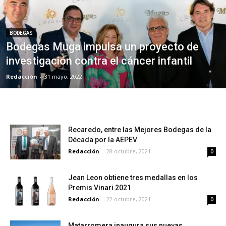
BODEGAS
Bodegas Muga impulsa un proyecto de
investigación contra el cáncer infantil
Redacción
-
31 mayo, 2022
Recaredo, entre las Mejores Bodegas de la
Década por la AEPEV
Redacción
-
28 octubre, 2021
0
Jean Leon obtiene tres medallas en los
Premis Vinari 2021
Redacción
-
22 octubre, 2021
0
Matarromera inaugura sus nuevas