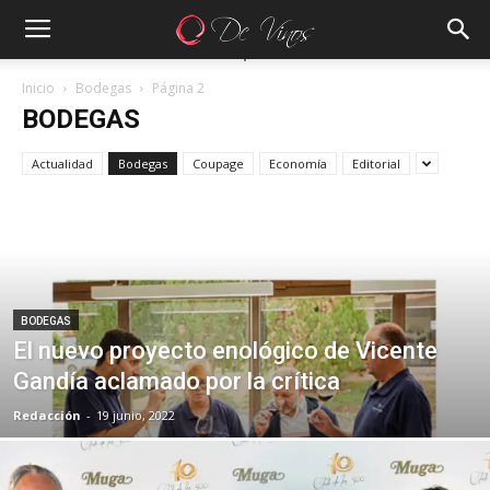
Inicio
Bodegas
Página 2
BODEGAS
Actualidad
Bodegas
Coupage
Economía
Editorial
BODEGAS
El nuevo proyecto enológico de Vicente
Gandía aclamado por la crítica
Redacción
-
19 junio, 2022