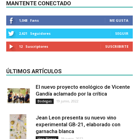
MANTENTE CONECTADO
1,048
Fans
ME GUSTA
2,621
Seguidores
SEGUIR
12
Suscriptores
SUSCRIBIRTE
ÚLTIMOS ARTÍCULOS
El nuevo proyecto enológico de Vicente
Gandía aclamado por la crítica
19 junio, 2022
Bodegas
Jean Leon presenta su nuevo vino
experimental GB-21, elaborado con
garnacha blanca
19 junio, 2022
Vino Blanco