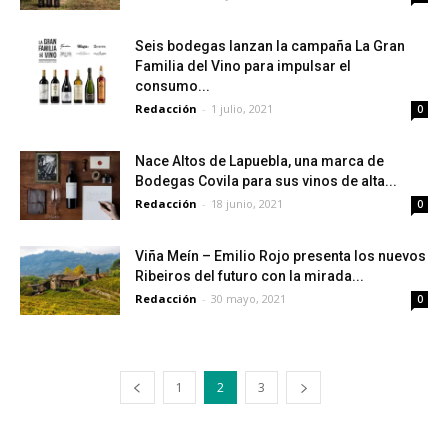
Seis bodegas lanzan la campaña La Gran
Familia del Vino para impulsar el
consumo...
Redacción
-
1 julio, 2021
0
Nace Altos de Lapuebla, una marca de
Bodegas Covila para sus vinos de alta...
Redacción
-
18 junio, 2021
0
Viña Meín – Emilio Rojo presenta los nuevos
Ribeiros del futuro con la mirada...
Redacción
-
30 mayo, 2021
0
1
2
3